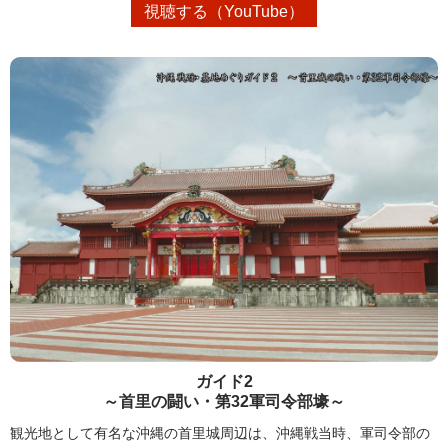
視聴する（YouTube）
ガイド2
～首里の闘い・第32軍司令部壕～
観光地として有名な沖縄の首里城周辺は、沖縄戦当時、軍司令部の