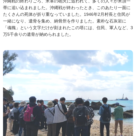
沖縄戦の終わりごろ、米軍の砲火に追われて、多くの人々が米須一
帯に追い込まれました。沖縄戦が終わったとき、このあたり一面に
たくさんの死体が折り重なっていました。1946年2月村長と住民が
一緒になり、遺骨を集め、納骨所を作りました。素朴な石灰岩に
「魂魄」という文字だけが刻まれたこの塔には、住民、軍人など、3
万5千余りの遺骨が納められました。