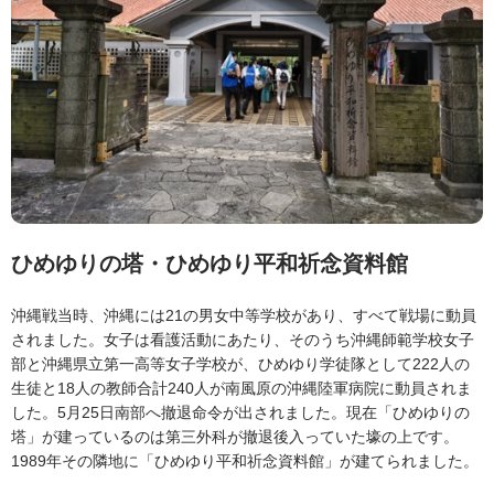
ひめゆりの塔・ひめゆり平和祈念資料館
沖縄戦当時、沖縄には21の男女中等学校があり、すべて戦場に動員
されました。女子は看護活動にあたり、そのうち沖縄師範学校女子
部と沖縄県立第一高等女子学校が、ひめゆり学徒隊として222人の
生徒と18人の教師合計240人が南風原の沖縄陸軍病院に動員されま
した。5月25日南部へ撤退命令が出されました。現在「ひめゆりの
塔」が建っているのは第三外科が撤退後入っていた壕の上です。
1989年その隣地に「ひめゆり平和祈念資料館」が建てられました。