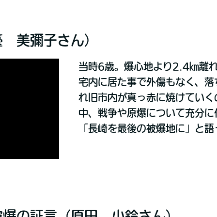
臺 美彌子さん）
当時6歳。爆心地より2.4㎞離
宅内に居た事で外傷もなく、落
れ旧市内が真っ赤に焼けていく
中、戦争や原爆について充分に
「長崎を最後の被爆地に」と語
被爆の証言（原田 小鈴さん）