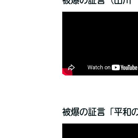
被爆の証言（山川
被爆の証言「平和