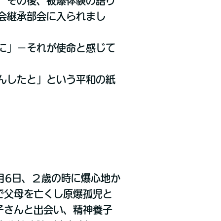
、その後、被爆体験の語り
会継承部会に入られまし
に」－それが使命と感じて
んしたと」という平和の紙
8月6日、２歳の時に爆心地か
で父母を亡くし原爆孤児と
子さんと出会い、精神養子