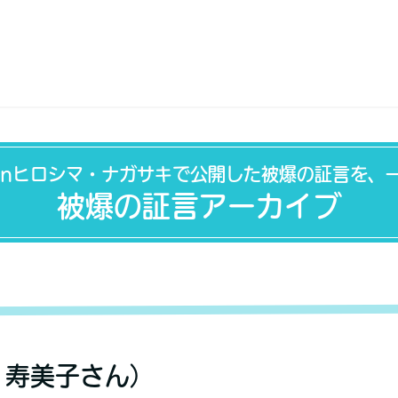
inヒロシマ・ナガサキで公開した被爆の証言を、
被爆の証言アーカイブ
 寿美子さん）